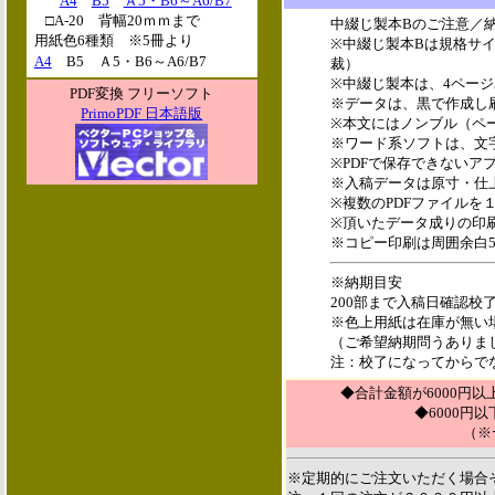
A4
B5
Ａ5・B6～A6/B7
□A-20 背幅20ｍｍまで
中綴じ製本
B
のご注意／
用紙色6種類 ※5冊より
※中綴じ製本Bは規格サ
A4
B5 Ａ5・B6～A6/B7
裁）
※中綴じ製本は、4ペー
PDF変換 フリーソフト
※データは、黒で作成し刷
PrimoPDF 日本語版
※本文にはノンブル（ペ
※ワード系ソフトは、文
※PDFで保存できないア
※入稿データは原寸・仕
※複数のPDFファイルを
※頂いたデータ成りの印
※コピー印刷は周囲余白
※納期目安
200部まで入稿日確認校
※色上用紙は在庫が無い
（ご希望納期問うありま
注：校了になってからで
◆合計金額が6000円以
◆6000円
（※
※定期的にご注文いただく場合そ