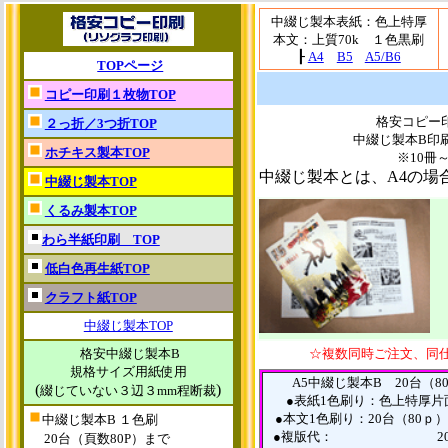
中綴じ製本
表紙：色上特厚
本文：上質70k
１色黒刷
┠
A4
B5
A5/B6
TOPページ
コピー印刷１枚物TOP
格安コピー
２っ折／3つ折TOP
中綴じ製本B印
ホチキス製本TOP
※
10
中綴じ製本とは、A4の場
中綴じ製本TOP
くるみ製本TOP
わら半紙印刷 TOP
低白色再生紙TOP
クラフト紙TOP
中綴じ製本TOP
格安
中綴じ製本B
☆複数同時ご注文、同仕
規格サイズ用紙使用
A5中綴じ製本B 20台（80
(
)
綴じていない３辺３mm程断裁
●表紙1色刷り：色上特厚片面
●本文1色刷り：20台（80ｐ
中綴じ製本B
１色刷
●複版代： 20台 
20台（頁数80P）まで