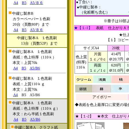
●丁合い： 6
A4
B5
A5/Ｂ６
●中綴じ製本： 1
（化粧断ち含む） 合計
中綴じ製本B
カラーペーパー
１色刷
※冊子は10
20台（頁数80P）まで
★【１-1】
表紙
仕上がりＡ
A4
B5
A5/Ｂ６
★仕
中綴じ製本A
１色黒刷
【１】コピー
13台（頁数52P）まで
サイズA4
20枚
中綴じ製本A
１色黒刷
片面
414円
色上質
表紙：色上特厚
（110ｋ）
１ｃ／0ｃ
＠20.7円
＠
(特厚)
本文：上質70k
両面
620円
110ｋ
A4
B5
A5/B6
１ｃ／1ｃ
＠31.0円
＠
中綴じ製本A
１色黒刷
表紙：
上質110ｋｇ
本文：上質70k
A4
B5 A5/B6
アイボリー
中綴じ製本A
１色黒刷
◆表紙を色上最厚口に変更
表紙：色上特厚
（110ｋｇ）
本文：わら半紙１色黒刷
★【１-2】 ★本文 仕上が
A4
B5
A5/B6
中綴じ製本A
クラフト紙