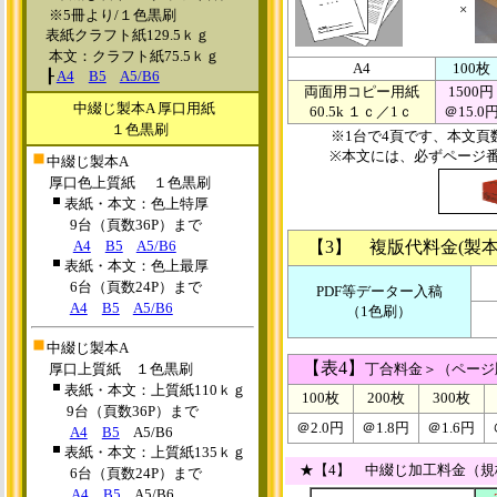
×
※5冊より/
１色黒刷
表紙
クラフト紙129.5ｋｇ
本文：クラフト紙75.5ｋｇ
A4
100枚
┠
A4
B5
A5/B6
両面用コピー用紙
1500円
中綴じ製本A
厚口用紙
60.5k １ｃ／1ｃ
＠15.0
１色黒刷
※1台で4頁です、本文頁
※本文には、必ずページ
中綴じ製本A
厚口色上質紙
１色黒刷
表紙・本文
：色上特厚
9台（頁数36P）まで
A4
B5
A5/B6
【3】 複版代料金(製本
表紙・本文
：色上最厚
原
6台（頁数24P）まで
PDF等データー入稿
A4
B5
A5/B6
（1色刷）
原
中綴じ製本A
【表4】
厚口上質紙
１色黒刷
丁合料金＞（ページ
表紙・本文
：上質紙110ｋｇ
100枚
200枚
300枚
9台（頁数36P）まで
＠2.0円
＠1.8円
＠1.6円
A4
B5
A5/B6
表紙・本文
：上質紙135ｋｇ
★【4】 中綴じ加工料金（規格
6台（頁数24P）まで
A4
B5
A5/B6