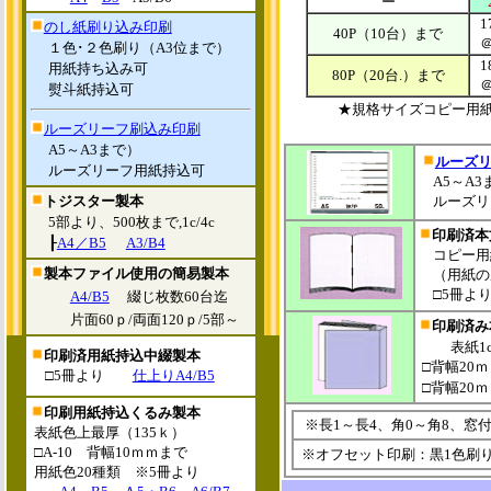
ー
1
のし紙刷り込み印刷
40P（10台）まで
１色･２色刷り（A3位まで）
1
用紙持ち込み可
80P（20台.）まで
熨斗紙持込可
★規格サイズコピー用紙
ルーズリーフ刷込み印刷
A5～A3まで）
ルーズ
ルーズリーフ用紙持込可
A5～A3
トジスター製本
ルーズリ
5部より、500枚まで,1c/4c
印刷済本
┠
A4／B5
A3/B4
コピー用紙
製本ファイル使用の簡易製本
（用紙の
□5冊よ
A4/B5
綴じ枚数60台迄
片面60ｐ/両面120ｐ/5部～
印刷済み
表紙1
印刷済用紙持込中綴製本
□背幅20
□5冊より
仕上りA4/B5
□背幅20
印刷用紙持込くるみ製本
※長1～長4、角0～角8、窓
表紙色上最厚（135ｋ）
□A-10 背幅10ｍｍまで
※オフセット印刷：黒1色刷り
用紙色20種類 ※5冊より