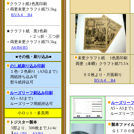
クラフト紙1色黒印刷
＜両更未更クラフト紙75.5kg
B5/A４ B4
★クラフト紙 黒1色刷
+
２っ折・三つ折
＜両更未更クラフト紙75.5kg
A4/B4/B5
■その他・刷り込み■
未更クラフト紙
1色黒印刷
両更（未晒）
クラフト紙75.5ｋ
のし紙刷り込み印刷
ｇ
１色･２色刷り（A3位まで）
５０枚より・片面刷り
用紙持ち込み可
B5/A４ B4
熨斗紙持込可
ルーズリーフ刷込み印刷
A5～A3まで）
ルーズリー
ルーズリーフ用紙持込可
A5～A3まで
小ロット・多頁用
ルーズリーフ
トジスター製本
製本ファイ
5部より、500枚まで,1c/4c
Ｇ１７００
┠
A4／B5
A3/B4