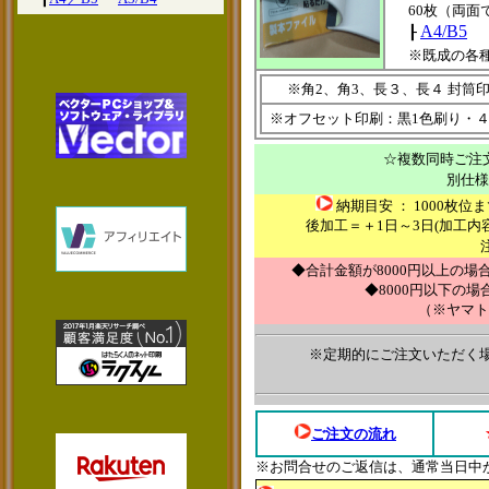
60枚（両面
A4/B5
┠
※既成の各
※角2、角3、長３、長４ 封筒
※オフセット印刷：黒1色刷り・４
☆複数同時ご注
別仕様
納期目安 ： 1000枚位
後加工＝＋1日～3日(加工
◆合計金額が8000円以上の場
◆8000円以下の場
（※ヤマト
※定期的にご注文いただく場
ご注文の流れ
※お問合せのご返信は、通常当日中