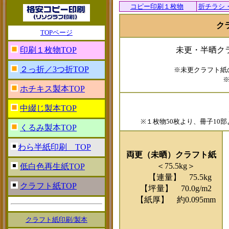
コピー印刷１枚物
折チラシ・
ク
TOPページ
印刷１枚物TOP
未更・半晒
ク
２っ折／3つ折TOP
※
未更クラフト紙
ホチキス製本TOP
中綴じ製本TOP
※１枚物50枚より、冊子1
くるみ製本TOP
わら半紙印刷 TOP
両更（未晒）クラフト紙
＜75.5kg＞
低白色再生紙TOP
【連量】 75.5kg
クラフト紙TOP
【坪量】 70.0g/m2
【紙厚】 約0.095mm
クラフト紙印刷/製本